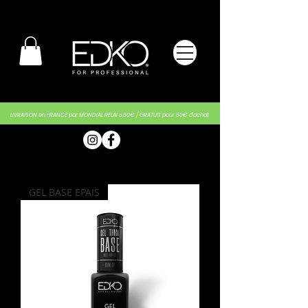
LIVRAISON en FRANCE par MONDIAL RELAI 5,50€ / GRATUIT pour 50€ d'achat
GEL BASE EPAIS