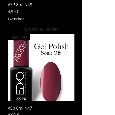
VSP 8ml N48
Prix
4,99 €
TVA Incluse
Ajouter au panier
Sans TPO
VSp 8ml N47
Prix