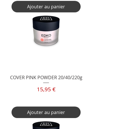
Ajouter au panier
COVER PINK POWDER 20/40/220g
Prix
15,95 €
TVA Incluse
Ajouter au panier