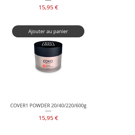
Prix
15,95 €
TVA Incluse
Ajouter au panier
COVER1 POWDER 20/40/220/600g
Prix
15,95 €
TVA Incluse