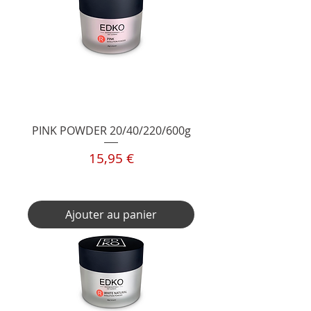
PINK POWDER 20/40/220/600g
Prix
15,95 €
TVA Incluse
Ajouter au panier