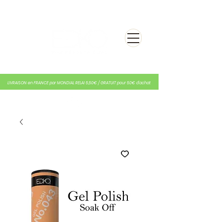
LIVRAISON en FRANCE par MONDIAL RELAI 5,50€ / GRATUIT pour 50€ d'achat