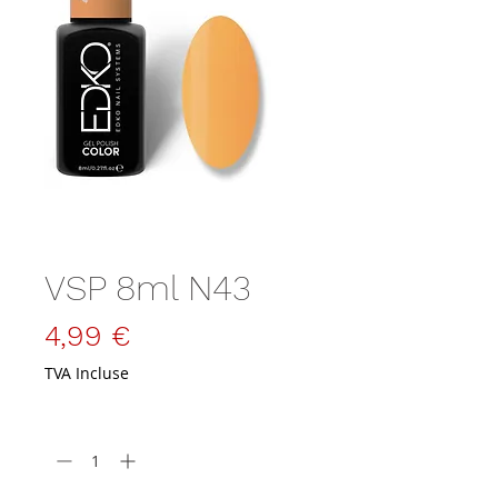
SKU : VSP-8-N43
VSP 8ml N43
Prix
4,99 €
TVA Incluse
Quantité
*