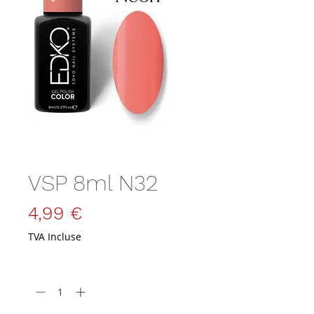
SKU : VSP-8-N32
VSP 8ml N32
Prix
4,99 €
TVA Incluse
Quantité
*