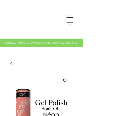
LIVRAISON en FRANCE par MONDIAL RELAI 5,50€ / GRATUIT pour 50€ d'achat