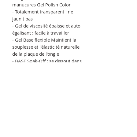
manucures Gel Polish Color
- Totalement transparent : ne
jaunit pas
- Gel de viscosité épaisse et auto
égalisant : facile à travailler
- Gel Base flexible Maintient la
souplesse et l'élasticité naturelle
de la plaque de l'ongle
- BASE Soak-Off : se dissout dans
une solution de fonte type
"Remover"
EDKO NAIL SYSTEMS-GELNIUS (E.I), Louparadou
chemin des virgules BP 252 Bat A, 83120 Sainte
Maxime.
Mentions Legales
Livraison et retour
Paiement securise
CGV