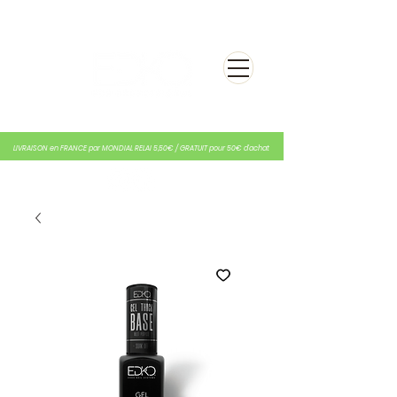
LIVRAISON en FRANCE par MONDIAL RELAI 5,50€ / GRATUIT pour 50€ d'achat