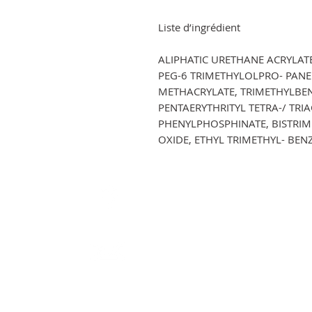
Liste d’ingrédient
ALIPHATIC URETHANE ACRYLAT
PEG-6 TRIMETHYLOLPRO- PANE 
METHACRYLATE, TRIMETHYLBEN
PENTAERYTHRITYL TETRA-/ TRI
PHENYLPHOSPHINATE, BISTRI
OXIDE, ETHYL TRIMETHYL- BE
EDKO NAIL SYSTEMS-GELNIUS (E.I
Louparadou chemin des virgules BP 25
A, 83120 Sainte Maxime.
gelnius.polish@gmail.com