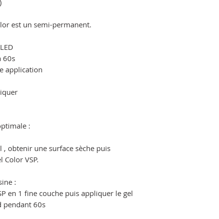
)
olor est un semi-permanent.
/LED
à 60s
e application
liquer
ptimale :
, obtenir une surface sèche puis
l Color VSP.
ine :
 en 1 fine couche puis appliquer le gel
ed pendant 60s