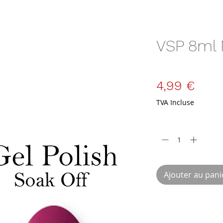
VSP 8ml
SKU : VSP-8-N28
Prix
4,99 €
TVA Incluse
Quantité
*
Ajouter au pani