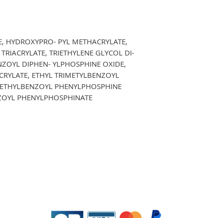
E, HYDROXYPRO- PYL METHACRYLATE,
TRIACRYLATE, TRIETHYLENE GLYCOL DI-
ZOYL DIPHEN- YLPHOSPHINE OXIDE,
ACRYLATE, ETHYL TRIMETYLBENZOYL
METHYLBENZOYL PHENYLPHOSPHINE
NZOYL PHENYLPHOSPHINATE
EDKO NAIL SYSTEMS-GELNIUS (E.I)
),
RCS: 448.276.501 TVA intracommunautaire: FR78448276501
2 Bat
Copyright all right reserved ©2024
Site web created by
GOOGLE
Politique de confidentialité