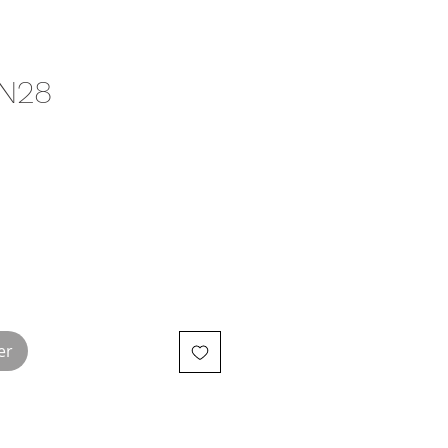
 N28
er