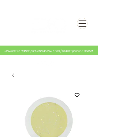
LIVRAISON en FRANCE par MONDIAL RELAI 5,50€ / GRATUIT pour 50€ d'achat