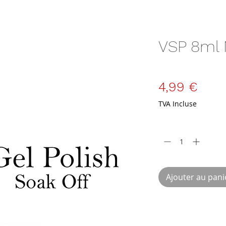
VSP 8ml 
SKU : VSP-8-N7
Prix
4,99 €
TVA Incluse
Quantité
*
Ajouter au pani