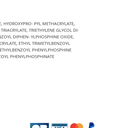
E, HYDROXYPRO- PYL METHACRYLATE,
TRIACRYLATE, TRIETHYLENE GLYCOL DI-
ZOYL DIPHEN- YLPHOSPHINE OXIDE,
ACRYLATE, ETHYL TRIMETYLBENZOYL
METHYLBENZOYL PHENYLPHOSPHINE
NZOYL PHENYLPHOSPHINATE
EDKO NAIL SYSTEMS-GELNIUS (E.I)
),
RCS: 448.276.501 TVA intracommunautaire: FR78448276501
2 Bat
Copyright all right reserved ©2024
Site web created by
GOOGLE
Politique de confidentialité