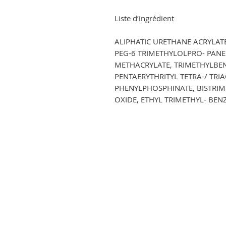
Liste d’ingrédient
ALIPHATIC URETHANE ACRYLAT
PEG-6 TRIMETHYLOLPRO- PANE 
METHACRYLATE, TRIMETHYLBEN
PENTAERYTHRITYL TETRA-/ TRI
PHENYLPHOSPHINATE, BISTRI
OXIDE, ETHYL TRIMETHYL- BE
EDKO NAIL SYSTEMS-GELNIUS (E.I
Louparadou chemin des virgules BP 25
A, 83120 Sainte Maxime.
gelnius.polish@gmail.com