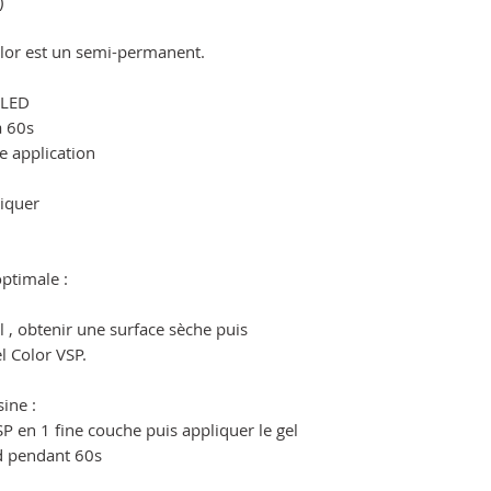
)
olor est un semi-permanent.
/LED
à 60s
e application
liquer
ptimale :
, obtenir une surface sèche puis
l Color VSP.
ine :
 en 1 fine couche puis appliquer le gel
ed pendant 60s