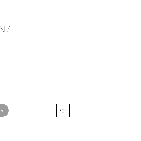
N7
er