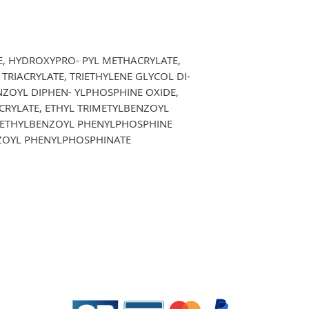
E, HYDROXYPRO- PYL METHACRYLATE,
TRIACRYLATE, TRIETHYLENE GLYCOL DI-
ZOYL DIPHEN- YLPHOSPHINE OXIDE,
ACRYLATE, ETHYL TRIMETYLBENZOYL
METHYLBENZOYL PHENYLPHOSPHINE
NZOYL PHENYLPHOSPHINATE
EDKO NAIL SYSTEMS-GELNIUS (E.I)
),
RCS: 448.276.501 TVA intracommunautaire: FR78448276501
2 Bat
Copyright all right reserved ©2024
Site web created by
GOOGLE
Politique de confidentialité