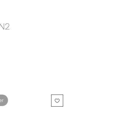
 N2
er