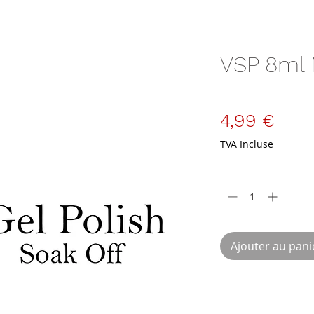
VSP 8ml
SKU : VSP-8-N2
Prix
4,99 €
TVA Incluse
Quantité
*
Ajouter au pani