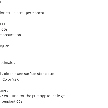
)
olor est un semi-permanent.
/LED
à 60s
e application
liquer
ptimale :
, obtenir une surface sèche puis
l Color VSP.
ine :
 en 1 fine couche puis appliquer le gel
ed pendant 60s