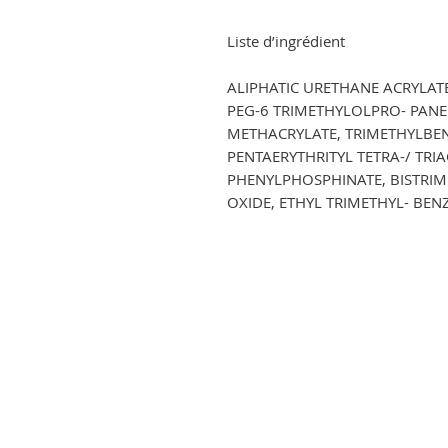
Liste d’ingrédient
ALIPHATIC URETHANE ACRYLAT
PEG-6 TRIMETHYLOLPRO- PANE 
METHACRYLATE, TRIMETHYLBEN
PENTAERYTHRITYL TETRA-/ TRI
PHENYLPHOSPHINATE, BISTRI
OXIDE, ETHYL TRIMETHYL- BE
EDKO NAIL SYSTEMS-GELNIUS (E.I
Louparadou chemin des virgules BP 25
A, 83120 Sainte Maxime.
gelnius.polish@gmail.com