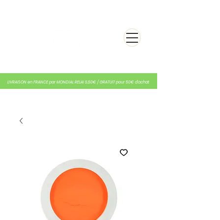
LIVRAISON en FRANCE par MONDIAL RELAI 5,50€ / GRATUIT pour 50€ d'achat