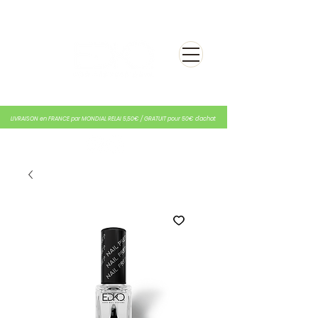
LIVRAISON en FRANCE par MONDIAL RELAI 5,50€ / GRATUIT pour 50€ d'achat