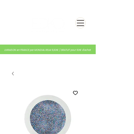
LIVRAISON en FRANCE par MONDIAL RELAI 5,50€ / GRATUIT pour 50€ d'achat