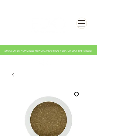
LIVRAISON en FRANCE par MONDIAL RELAI 5,50€ / GRATUIT pour 50€ d'achat