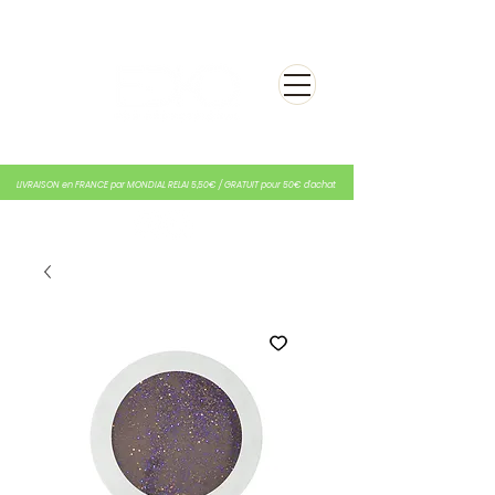
LIVRAISON en FRANCE par MONDIAL RELAI 5,50€ / GRATUIT pour 50€ d'achat